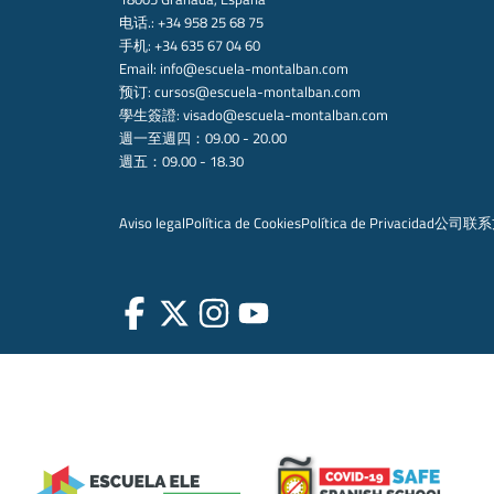
电话.: +34 958 25 68 75
手机: +34 635 67 04 60
Email:
info@escuela-montalban.com
预订:
cursos@escuela-montalban.com
學生簽證:
visado@escuela-montalban.com
週一至週四：09.00 - 20.00
週五：09.00 - 18.30
Aviso legal
Política de Cookies
Política de Privacidad
公司
联系