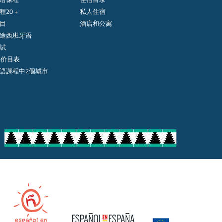
20 +
私人住宿
目
酒店和公寓
途西班牙语
試
年价目表
語課程中2個城市