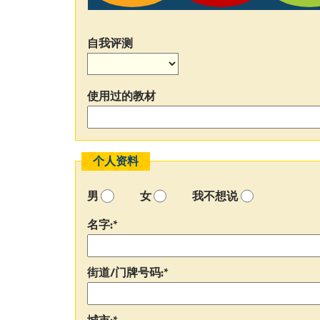
自我评测
使用过的教材
个人资料
男
女
我不想说
名字:*
街道/门牌号码:*