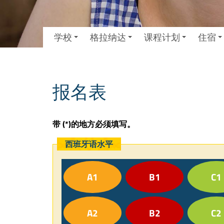
学校
格拉纳达
课程计划
住宿
报名表
带 (*)的地方必须填写。
西班牙语水平
A1
B1
C1
A2
B2
C2