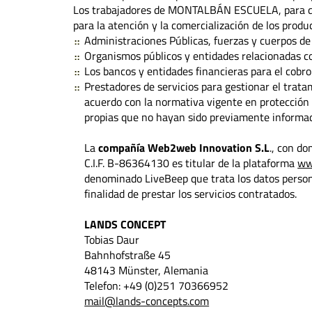
Los trabajadores de MONTALBÁN ESCUELA, para qu
para la atención y la comercialización de los pr
Administraciones Públicas, fuerzas y cuerpos de 
Organismos públicos y entidades relacionadas c
Los bancos y entidades financieras para el cobro 
Prestadores de servicios para gestionar el tratam
acuerdo con la normativa vigente en protección 
propias que no hayan sido previamente infor
La
compañía Web2web Innovation S.L
., con d
C.I.F. B-86364130 es titular de la plataforma
ww
denominado LiveBeep que trata los datos persona
finalidad de prestar los servicios contratados.
LANDS CONCEPT
Tobias Daur
Bahnhofstraße 45
48143 Münster, Alemania
Telefon: +49 (0)251 70366952
mail@lands-concepts.com