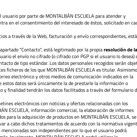
 del usuario por parte de MONTALBÁN ESCUELA para atender y
tra en el consentimiento del interesado de éstos, solicitado en ca
icios a través de la Web, facturación y envío correspondientes, est
l apartado "Contacto", está legitimado por la propia
resolución de l
ario el envío no cifrado (o cifrado con PGP si el usuario lo desea) 
ntacto de tipo estándar. Los datos personales recogidos serán obje
ntes ficheros de los que MONTALBÁN ESCUELA es titular. Asimismo
correo electrónico y otros medios de comunicación indicados en la
de estos datos será únicamente la de prestarle la información o
to y finalidad tendrán los datos facilitados a través del formulario 
letines electrónicos con noticias y ofertas relacionadas con los
BÁN ESCUELA, información comercial, la elaboración de informes
itados para la adquisición de productos en MONTALBÁN ESCUELA, se
evar a cabo dichos tratamientos de acuerdo con la normativa vigent
s mencionadas son independientes por lo que el usuario podrá