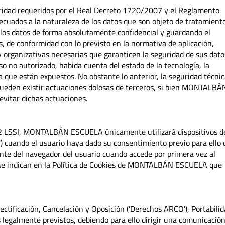
dad requeridos por el Real Decreto 1720/2007 y el Reglamento
cuados a la naturaleza de los datos que son objeto de tratamient
 datos de forma absolutamente confidencial y guardando el
, de conformidad con lo previsto en la normativa de aplicación,
y organizativas necesarias que garanticen la seguridad de sus dato
so no autorizado, habida cuenta del estado de la tecnología, la
a que están expuestos. No obstante lo anterior, la seguridad técni
ueden existir actuaciones dolosas de terceros, si bien MONTALBÁ
vitar dichas actuaciones.
2.2 LSSI, MONTALBÁN ESCUELA únicamente utilizará dispositivos d
) cuando el usuario haya dado su consentimiento previo para ello 
nte del navegador del usuario cuando accede por primera vez al
 se indican en la Política de Cookies de MONTALBÁN ESCUELA que
ectificación, Cancelación y Oposición ('Derechos ARCO'), Portabili
s legalmente previstos, debiendo para ello dirigir una comunicació