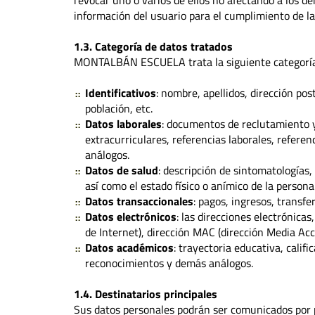
revocar uno o varios de ellos no afectando a los
información del usuario para el cumplimiento de las
1.3. Categoría de datos tratados
MONTALBÁN ESCUELA trata la siguiente categoría
Identificativos
: nombre, apellidos, dirección post
población, etc.
Datos laborales
: documentos de reclutamiento y
extracurriculares, referencias laborales, referen
análogos.
Datos de salud
: descripción de sintomatologías,
así como el estado físico o anímico de la persona
Datos transaccionales
: pagos, ingresos, transfe
Datos electrónicos
: las direcciones electrónicas
de Internet), dirección MAC (dirección Media Acc
Datos académicos
: trayectoria educativa, califi
reconocimientos y demás análogos.
1.4. Destinatarios principales
Sus datos personales podrán ser comunicados p