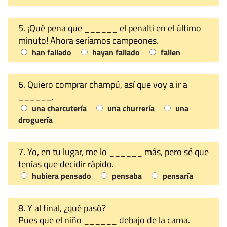
5. ¡Qué pena que ______ el penalti en el último
minuto! Ahora seríamos campeones.
han fallado
hayan fallado
fallen
6. Quiero comprar champú, así que voy a ir a
______.
una charcutería
una churrería
una
droguería
7. Yo, en tu lugar, me lo ______ más, pero sé que
tenías que decidir rápido.
hubiera pensado
pensaba
pensaría
8. Y al final, ¿qué pasó?
Pues que el niño ______ debajo de la cama.