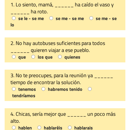
1. Lo siento, mamá, ______ ha caído el vaso y
______ ha roto.
se le - se me
se me - se me
se me - se
lo
2. No hay autobuses suficientes para todos
______ quieren viajar a ese pueblo.
que
los que
quienes
3. No te preocupes, para la reunión ya ______
tiempo de encontrar la solución.
tenemos
habremos tenido
tendríamos
4. Chicas, sería mejor que ______ un poco más
alto.
hablen
hablaréis
hablarais