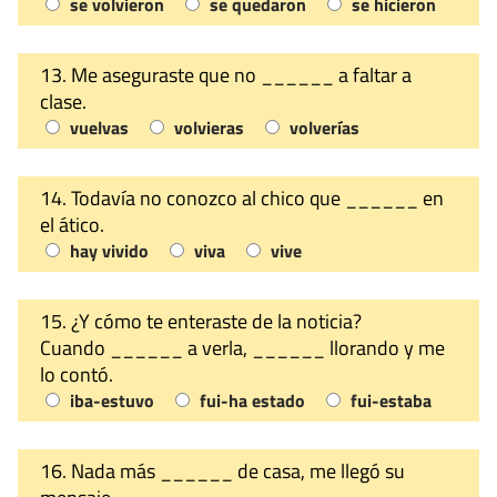
se volvieron
se quedaron
se hicieron
13. Me aseguraste que no ______ a faltar a
clase.
vuelvas
volvieras
volverías
14. Todavía no conozco al chico que ______ en
el ático.
hay vivido
viva
vive
15. ¿Y cómo te enteraste de la noticia?
Cuando ______ a verla, ______ llorando y me
lo contó.
iba-estuvo
fui-ha estado
fui-estaba
16. Nada más ______ de casa, me llegó su