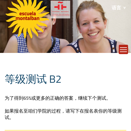
语言
T
等级测试 B2
为了得到65%或更多的正确的答案，继续下个测试。
如果报名至咱们学院的过程，请写下在报名表你的等级测
试。