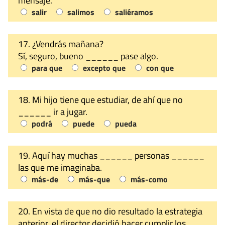
mensaje.
salir
salimos
saliéramos
17. ¿Vendrás mañana?
Sí, seguro, bueno ______ pase algo.
para que
excepto que
con que
18. Mi hijo tiene que estudiar, de ahí que no
______ ir a jugar.
podrá
puede
pueda
19. Aquí hay muchas ______ personas ______
las que me imaginaba.
más-de
más-que
más-como
20. En vista de que no dio resultado la estrategia
anterior, el director decidió hacer cumplir los