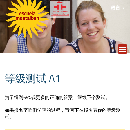
语言
T
等级测试 A1
为了得到65%或更多的正确的答案，继续下个测试。
如果报名至咱们学院的过程，请写下在报名表你的等级测
试。