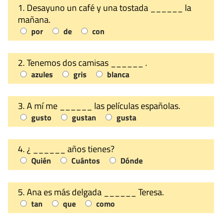
1. Desayuno un café y una tostada ______ la
mañana.
por
de
con
2. Tenemos dos camisas ______ .
azules
gris
blanca
3. A mí me ______ las películas españolas.
gusto
gustan
gusta
4. ¿ ______ años tienes?
Quién
Cuántos
Dónde
5. Ana es más delgada ______ Teresa.
tan
que
como