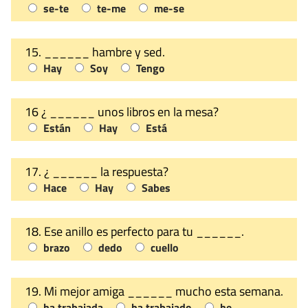
se-te
te-me
me-se
15. ______ hambre y sed.
Hay
Soy
Tengo
16 ¿ ______ unos libros en la mesa?
Están
Hay
Está
17. ¿ ______ la respuesta?
Hace
Hay
Sabes
18. Ese anillo es perfecto para tu ______.
brazo
dedo
cuello
19. Mi mejor amiga ______ mucho esta semana.
ha trabajada
ha trabajado
he