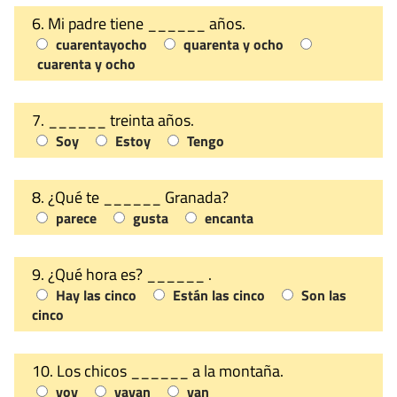
6. Mi padre tiene ______ años.
cuarentayocho
quarenta y ocho
cuarenta y ocho
7. ______ treinta años.
Soy
Estoy
Tengo
8. ¿Qué te ______ Granada?
parece
gusta
encanta
9. ¿Qué hora es? ______ .
Hay las cinco
Están las cinco
Son las
cinco
10. Los chicos ______ a la montaña.
voy
vayan
van