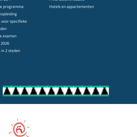
le programma
Hotels en appartementen
nopleiding
 voor specifieke
nden
ële examen
n 2026
 in 2 steden