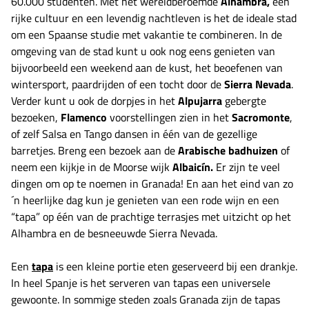
60.000 studenten. Met het wereldberoemde
Alhambra,
een
rijke cultuur en een levendig nachtleven is het de ideale stad
om een Spaanse studie met vakantie te combineren. In de
omgeving van de stad kunt u ook nog eens genieten van
bijvoorbeeld een weekend aan de kust, het beoefenen van
wintersport, paardrijden of een tocht door de
Sierra Nevada
.
Verder kunt u ook de dorpjes in het
Alpujarra
gebergte
bezoeken,
Flamenco
voorstellingen zien in het
Sacromonte
,
of zelf Salsa en Tango dansen in één van de gezellige
barretjes. Breng een bezoek aan de
Arabische badhuizen
of
neem een kijkje in de Moorse wijk
Albaicín.
Er zijn te veel
dingen om op te noemen in Granada! En aan het eind van zo
´n heerlijke dag kun je genieten van een rode wijn en een
“tapa” op één van de prachtige terrasjes met uitzicht op het
Alhambra en de besneeuwde Sierra Nevada.
Een
tapa
is een kleine portie eten geserveerd bij een drankje.
In heel Spanje is het serveren van tapas een universele
gewoonte. In sommige steden zoals Granada zijn de tapas