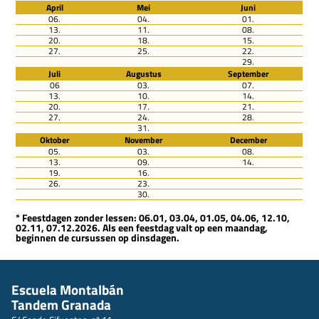
April
Mei
Juni
06.
04.
01.
13.
11.
08.
20.
18.
15.
27.
25.
22.
29.
Juli
Augustus
September
06
03.
07.
13.
10.
14.
20.
17.
21.
27.
24.
28.
31.
Oktober
November
December
05.
03.
08.
13.
09.
14.
19.
16.
26.
23.
30.
* Feestdagen zonder lessen: 06.01, 03.04, 01.05, 04.06, 12.10,
02.11, 07.12.2026. Als een feestdag valt op een maandag,
beginnen de cursussen op dinsdagen.
Escuela Montalbán
Tandem Granada