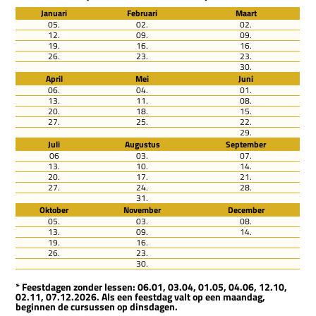
Januari
Februari
Maart
05.
02.
02.
12.
09.
09.
19.
16.
16.
26.
23.
23.
30.
April
Mei
Juni
06.
04.
01.
13.
11.
08.
20.
18.
15.
27.
25.
22.
29.
Juli
Augustus
September
06
03.
07.
13.
10.
14.
20.
17.
21.
27.
24.
28.
31.
Oktober
November
December
05.
03.
08.
13.
09.
14.
19.
16.
26.
23.
30.
* Feestdagen zonder lessen: 06.01, 03.04, 01.05, 04.06, 12.10,
02.11, 07.12.2026. Als een feestdag valt op een maandag,
beginnen de cursussen op dinsdagen.