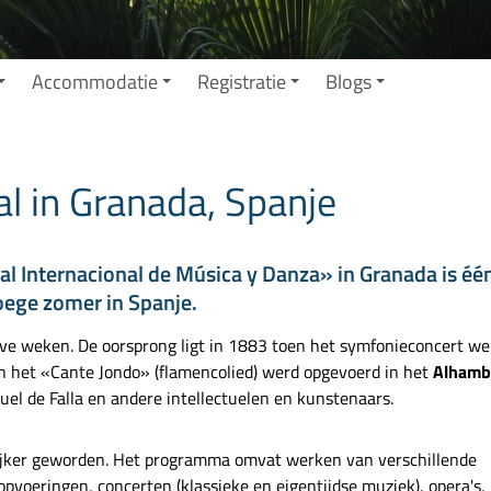
Accommodatie
Registratie
Blogs
l in Granada, Spanje
al Internacional de Música y Danza» in Granada is éé
ege zomer in Spanje.
eve weken. De oorsprong ligt in 1883 toen het symfonieconcert we
n het «Cante Jondo» (flamencolied) werd opgevoerd in het
Alhamb
el de Falla
en andere intellectuelen en kunstenaars.
angrijker geworden. Het programma omvat werken van verschillende
pvoeringen, concerten (klassieke en eigentijdse muziek), opera's,