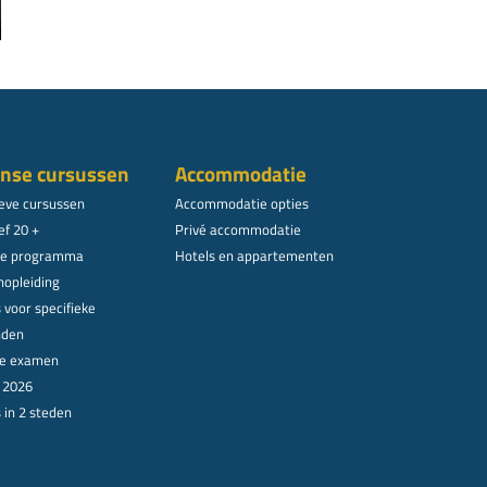
nse cursussen
Accommodatie
ieve cursussen
Accommodatie opties
ef 20 +
Privé accommodatie
le programma
Hotels en appartementen
nopleiding
 voor specifieke
nden
ële examen
n 2026
 in 2 steden