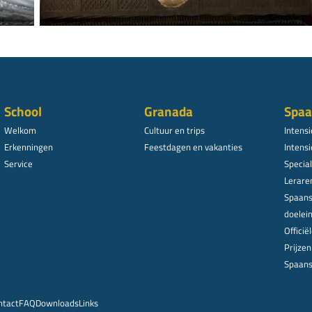
School
Granada
Spaa
Welkom
Cultuur en trips
Intens
Erkenningen
Feestdagen en vakanties
Intensi
Service
Specia
Lerare
Spaans
doelei
Offici
Prijze
Spaans
ntact
FAQ
Downloads
Links