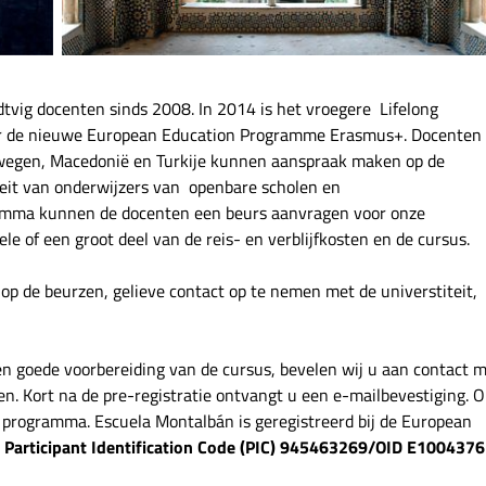
vig docenten sinds 2008. In 2014 is het vroegere Lifelong
r de nieuwe European Education Programme Erasmus+. Docenten
orwegen, Macedonië en Turkije kunnen aanspraak maken op de
eit van onderwijzers van openbare scholen en
ramma kunnen de docenten een beurs aanvragen voor onze
 of een groot deel van de reis- en verblijfkosten en de cursus.
p de beurzen, gelieve contact op te nemen met de universtiteit,
en goede voorbereiding van de cursus, bevelen wij u aan contact 
en. Kort na de pre-registratie ontvangt u een e-mailbevestiging. 
s programma. Escuela Montalbán is geregistreerd bij de European
e
Participant Identification Code (PIC) 945463269/
OID E1004376