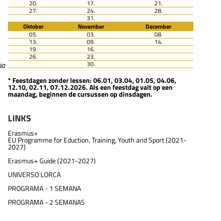
20.
17.
21.
27.
24.
28.
31.
Oktober
November
December
05.
03.
08.
13.
09.
14.
19.
16.
26.
23.
30.
ia
* Feestdagen zonder lessen: 06.01, 03.04, 01.05, 04.06,
12.10, 02.11, 07.12.2026. Als een feestdag valt op een
maandag, beginnen de cursussen op dinsdagen.
LINKS
Erasmus+
EU Programme for Eduction, Training, Youth and Sport (2021-
2027)
Erasmus+ Guide (2021-2027)
UNIVERSO LORCA
PROGRAMA - 1 SEMANA
PROGRAMA - 2 SEMANAS