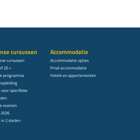
nse cursussen
Accommodatie
ieve cursussen
Accommodatie opties
ef 20 +
Privé accommodatie
le programma
Hotels en appartementen
nopleiding
 voor specifieke
nden
ële examen
n 2026
 in 2 steden