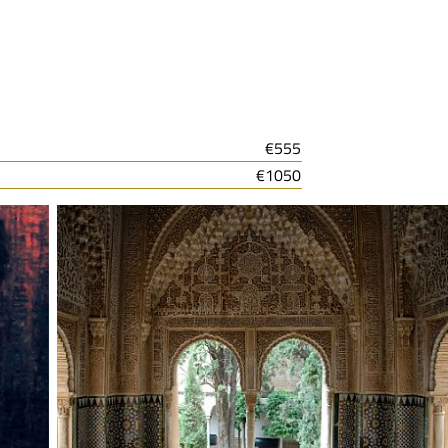
€555
€1050