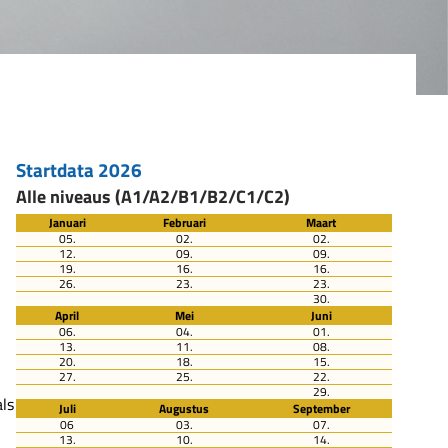
Startdata 2026
Alle niveaus (A1/A2/B1/B2/C1/C2)
Januari
Februari
Maart
05.
02.
02.
12.
09.
09.
19.
16.
16.
26.
23.
23.
30.
April
Mei
Juni
06.
04.
01.
13.
11.
08.
20.
18.
15.
27.
25.
22.
29.
als
Juli
Augustus
September
06
03.
07.
13.
10.
14.