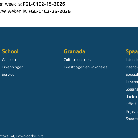
én week is:
FGL-C1C2-1S-2026
twee weken is:
FGL-C1C2-2S-2026
School
Granada
Spaa
Welkom
Cultuur en trips
Intens
Erkenningen
Feestdagen en vakanties
Intensi
Service
Specia
Lerare
Spaans
doelei
Offici
Prijze
Spaans
ntact
FAQ
Downloads
Links