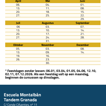
April
Mei
Juni
06.
04.
01.
13.
11.
08.
20.
18.
15.
27.
25.
22.
29.
Juli
Augustus
September
06
03.
07.
13.
10.
14.
20.
17.
21.
27.
24.
28.
31.
Oktober
November
December
05.
03.
08.
13.
09.
14.
19.
16.
26.
23.
30.
* Feestdagen zonder lessen: 06.01, 03.04, 01.05, 04.06, 12.10,
02.11, 07.12.2026. Als een feestdag valt op een maandag,
beginnen de cursussen op dinsdagen.
Escuela Montalbán
Tandem Granada
C/ Conde Cifuentes, nº 11