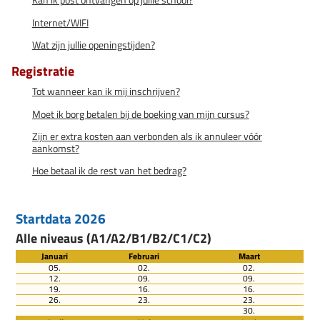
Kan ik post ontvangen op jullie school?
Internet/WIFI
Wat zijn jullie openingstijden?
Registratie
Tot wanneer kan ik mij inschrijven?
Moet ik borg betalen bij de boeking van mijn cursus?
Zijn er extra kosten aan verbonden als ik annuleer vóór
aankomst?
Hoe betaal ik de rest van het bedrag?
Startdata 2026
Alle niveaus (A1/A2/B1/B2/C1/C2)
Januari
Februari
Maart
05.
02.
02.
12.
09.
09.
19.
16.
16.
26.
23.
23.
30.