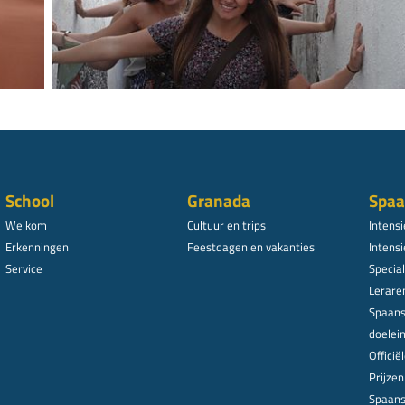
School
Granada
Spaa
Welkom
Cultuur en trips
Intens
Erkenningen
Feestdagen en vakanties
Intensi
Service
Specia
Lerare
Spaans
doelei
Offici
Prijze
Spaans