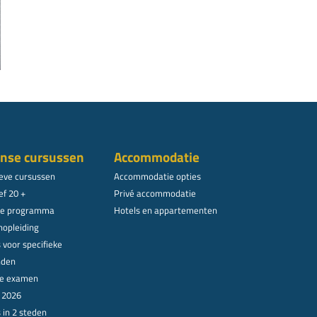
nse cursussen
Accommodatie
ieve cursussen
Accommodatie opties
ef 20 +
Privé accommodatie
le programma
Hotels en appartementen
nopleiding
 voor specifieke
nden
ële examen
n 2026
 in 2 steden