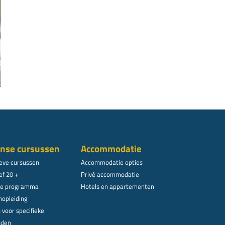
nse cursussen
Accommodatie
ieve cursussen
Accommodatie opties
ef 20 +
Privé accommodatie
le programma
Hotels en appartementen
nopleiding
 voor specifieke
nden