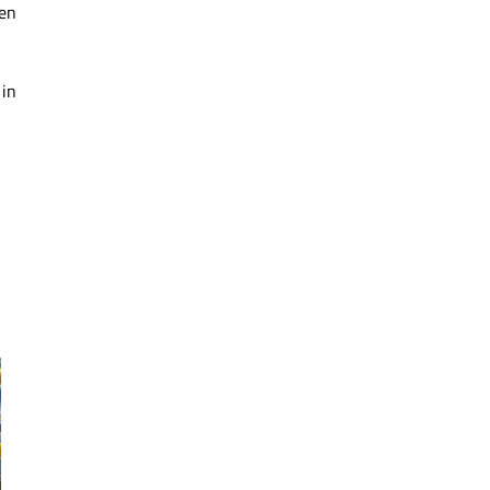
den
 in