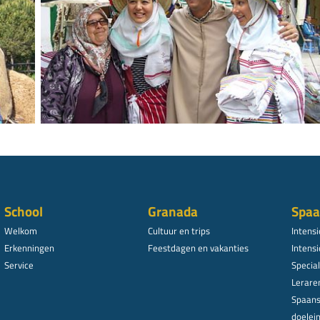
School
Granada
Spaa
Welkom
Cultuur en trips
Intens
Erkenningen
Feestdagen en vakanties
Intensi
Service
Specia
Lerare
Spaans
doelei