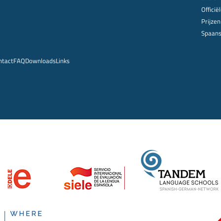
Offici
Prijze
Spaans
ntact
FAQ
Downloads
Links